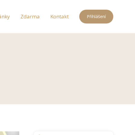
ánky
Zdarma
Kontakt
Přihlášení