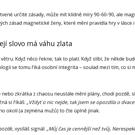
ené určité zásady, může mít klidně míry 90-60-90, ale mag
ých zásad magnetické ženy, které mění pravidla hry v lásce i 
Její slovo má váhu zlata
tru. Když něco řekne, tak to platí. Když slíbí, že někde bude
logii se tomu říká osobní integrita – soulad mezi tím, co si 
e nebo zkrátka z chaosu neustále mění plány, chodí pozdě, s
ná si říkáš:
„Vždyť o nic nejde, tak jsem se opozdila o dvace
o okolí (a zejména mužů) to čte úplně jinak.
ozdě, vysíláš signál:
„Můj čas je cennější než tvůj. Nerespektu