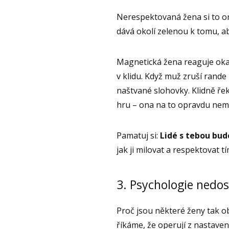
Nerespektovaná žena si to o
dává okolí zelenou k tomu, ab
Magnetická žena reaguje okamži
v klidu. Když muž zruší rande
naštvané slohovky. Klidně ře
hru – ona na to opravdu nemá 
Pamatuj si:
Lidé s tebou bud
jak ji milovat a respektovat t
3. Psychologie nedost
Proč jsou některé ženy tak 
říkáme, že operují z nastaven