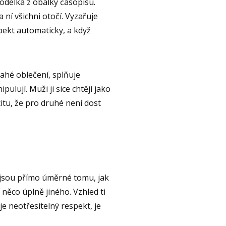
modelka z obálky časopisu.
ní všichni otočí. Vyzařuje
spekt automaticky, a když
ahé oblečení, splňuje
pulují. Muži ji sice chtějí jako
ocitu, že pro druhé není dost
í jsou přímo úměrné tomu, jak
něco úplně jiného. Vzhled ti
je neotřesitelný respekt, je