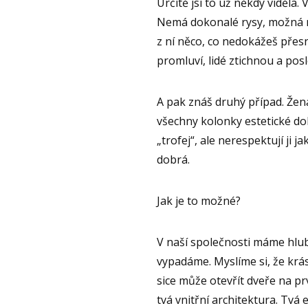
Určitě jsi to už někdy viděla
Nemá dokonalé rysy, možná ne
z ní něco, co nedokážeš přesn
promluví, lidé ztichnou a posl
A pak znáš druhý případ. Žen
všechny kolonky estetické dokon
„trofej“, ale nerespektují ji 
dobrá.
Jak je to možné?
V naší společnosti máme hlub
vypadáme. Myslíme si, že krás
sice může otevřít dveře na pr
tvá vnitřní architektura. Tvá 