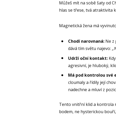
Můžeš mít na sobě šaty od Ch
hlas se třese, tvá atraktivita
Magnetická žena má vyvinuto
Chodí narovnaná:
Ne z p
dává tím světu najevo:
„N
Udrží oční kontakt:
Když
agresivní, je hluboký, kl
Má pod kontrolou své 
cloumaly a řídily její c
nadechne a mluví z pozi
Tento vnitřní klid a kontrola
bodem, ne hysterickou bouří,