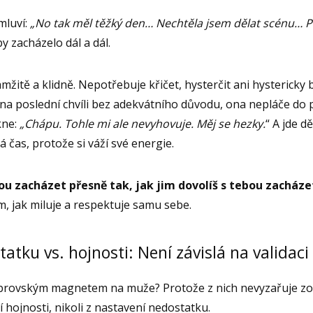
mluví:
„No tak měl těžký den… Nechtěla jsem dělat scénu… Př
y zacházelo dál a dál.
tě a klidně. Nepotřebuje křičet, hysterčit ani hystericky bou
 na poslední chvíli bez adekvátního důvodu, ona nepláče do 
kne:
„Chápu. Tohle mi ale nevyhovuje. Měj se hezky.
“ A jde d
čas, protože si váží své energie.
ou zacházet přesně tak, jak jim dovolíš s tebou zacháze
ím, jak miluje a respektuje samu sebe.
atku vs. hojnosti: Není závislá na validaci
obrovským magnetem na muže? Protože z nich nevyzařuje zou
í hojnosti, nikoli z nastavení nedostatku.