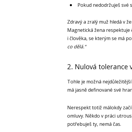
Pokud nedodržuješ své sl
Zdravý a zralý muž hledá v že
Magnetická žena respektuje ča
i člověka, se kterým se má p
co dělá.“
2. Nulová tolerance 
Tohle je možná nejdůležitěj
má jasně definované své hrani
Nerespekt totiž málokdy zač
omluvy. Někdo v práci utrous
potřebuješ ty, nemá čas.