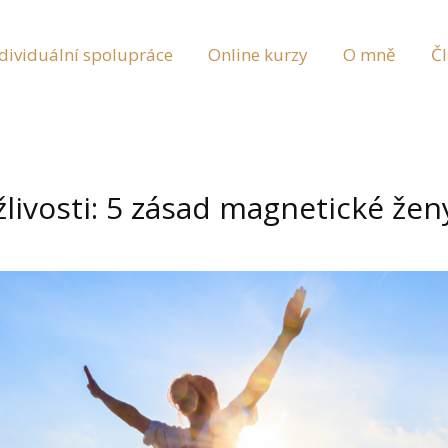
dividuální spolupráce
Online kurzy
O mně
Č
žlivosti: 5 zásad magnetické žen