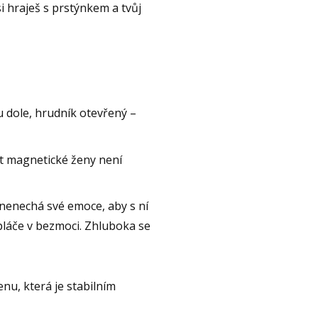
 hraješ s prstýnkem a tvůj
u dole, hrudník otevřený –
t magnetické ženy není
nenechá své emoce, aby s ní
zpláče v bezmoci. Zhluboka se
enu, která je stabilním