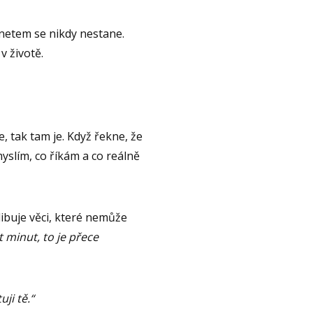
netem se nikdy nestane.
v životě.
, tak tam je. Když řekne, že
myslím, co říkám a co reálně
libuje věci, které nemůže
t minut, to je přece
ji tě.“