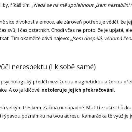
iby, říkáš tím:
„Nedá se na mě spolehnout. Jsem nestabilní.
ně sice divokost a emoce, ale zároveň potřebuje vědět, že jej
s svůj i čas ostatních. Chodí včas ne proto, že je upjatá, ale
otkat. Tím okamžitě dává najevo:
„Jsem dospělá, vědomá žena,
vůči nerespektu (I k sobě samé)
ší psychologický předěl mezi ženou magnetickou a ženou př
ce. A co je klíčové:
netoleruje jejich překračování.
íná velkým třeskem. Začíná nenápadně. Muž ti zruší schůz
í rýpavou poznámku na tvou adresu. Kamarádka tě využije je