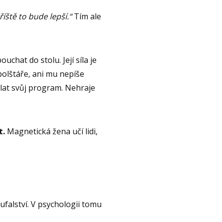
íště to bude lepší.“
Tím ale
chat do stolu. Její síla je
polštáře, ani mu nepíše
ělat svůj program. Nehraje
t.
Magnetická žena učí lidi,
falství. V psychologii tomu