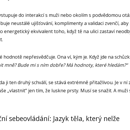
stupuje do interakcí s muži nebo okolím s podvědomou ot
uje neustálé ujišťování, komplimenty a validaci zvenčí, aby 
 to energetický ekvivalent toho, když tě na ulici zastaví neodb
t.
hodnotě nepřesvědčuje. Ona ví, kým je. Když jde na schůzku,
íbit mně? Bude mi s ním dobře? Má hodnoty, které hledám?“
da ji ten druhý schválí, se stává extrémně přitažlivou. Je v n
e „vlastnit“ jen tím, že luskne prsty. Musí se snažit. A muži si
ní sebeovládání: Jazyk těla, který nelže