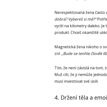
Nerespektovaná žena často v
dobrá? Vybereš si mě?“
Potřeb
vycítí na kilometry daleko. Je
produkt. Chceš okamžitě utéc
Magnetická žena nikoho o své 
zní:
„Bude se tenhle člověk l
Tím, že není závislá na tom, z
Muž cítí, že ji nemůže jednoduš
musí investovat své úsilí.
4. Držení těla a emoč