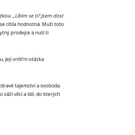
ázkou:
„Líbím se ti? Jsem dost
se cítila hodnotná. Muži toto
ytný prodejce a nutí ti
 její vnitřní otázka
í zdravé tajemství a svoboda.
 váží věcí a lidí, do kterých