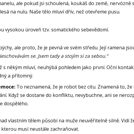
anelu, ale pokud jsi schoulená, koukáš do země, nervózně si
 klesá na nulu. Naše tělo mluví dřív, než otevřeme pusu.
u vysokou úroveň tzv. somatického sebevědomí.
ýchy, ale proto, že je pevná ve svém středu. Její ramena jso
eschovávám se. Jsem tady a stojím si za sebou.“
 s někým mluví, neuhýbá pohledem jako první. Oční kontak
idný a přítomný.
emoce:
To neznamená, že je robot bez citu. Znamená to, že 
hování. Když se dostane do konfliktu, nevybuchne, ani se nero
ce dospělého.
 nad vlastním tělem působí na muže neuvěřitelně silně. Vidí ž
 kterou musí neustále zachraňovat.