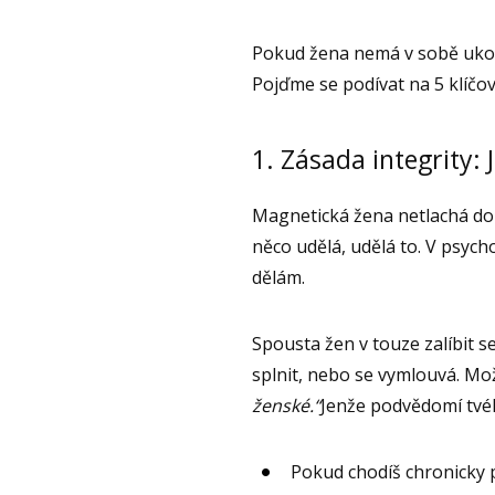
Pokud žena nemá v sobě ukotv
Pojďme se podívat na 5 klíčov
1. Zásada integrity: 
Magnetická žena netlachá do vě
něco udělá, udělá to. V psycho
dělám.
Spousta žen v touze zalíbit s
splnit, nebo se vymlouvá. Mož
ženské.“
Jenže podvědomí tvéh
Pokud chodíš chronicky p