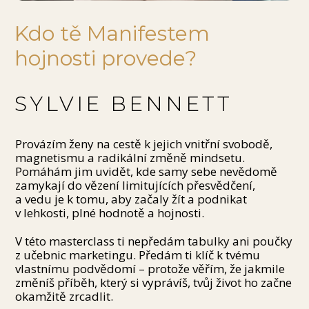
Kdo tě Manifestem
hojnosti provede?
SYLVIE BENNETT
Provázím ženy na cestě k jejich vnitřní svobodě,
magnetismu a radikální změně mindsetu.
Pomáhám jim uvidět, kde samy sebe nevědomě
zamykají do vězení limitujících přesvědčení,
a vedu je k tomu, aby začaly žít a podnikat
v lehkosti, plné hodnotě a hojnosti.
V této masterclass ti nepředám tabulky ani poučky
z učebnic marketingu. Předám ti klíč k tvému
vlastnímu podvědomí – protože věřím, že jakmile
změníš příběh, který si vyprávíš, tvůj život ho začne
okamžitě zrcadlit.