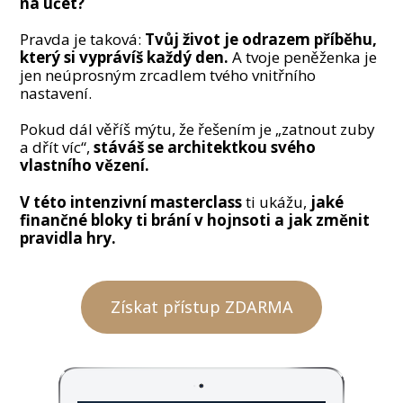
na účet?
Pravda je taková:
Tvůj život je odrazem příběhu,
který si vyprávíš každý den.
A tvoje peněženka je
jen neúprosným zrcadlem tvého vnitřního
nastavení.
Pokud dál věříš mýtu, že řešením je „zatnout zuby
a dřít víc“,
stáváš se architektkou svého
vlastního vězení.
V této intenzivní masterclass
ti ukážu,
jaké
finančné bloky ti brání v hojnsoti a jak změnit
pravidla hry.
Získat přístup ZDARMA