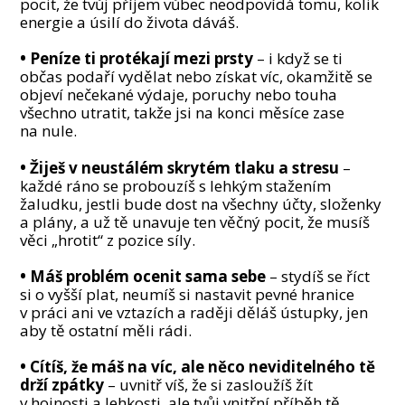
pocit, že tvůj příjem vůbec neodpovídá tomu, kolik
energie a úsilí do života dáváš.
• Peníze ti protékají mezi prsty
– i když se ti
občas podaří vydělat nebo získat víc, okamžitě se
objeví nečekané výdaje, poruchy nebo touha
všechno utratit, takže jsi na konci měsíce zase
na nule.
• Žiješ v neustálém skrytém tlaku a stresu
–
každé ráno se probouzíš s lehkým stažením
žaludku, jestli bude dost na všechny účty, složenky
a plány, a už tě unavuje ten věčný pocit, že musíš
věci „hrotit“ z pozice síly.
• Máš problém ocenit sama sebe
– stydíš se říct
si o vyšší plat, neumíš si nastavit pevné hranice
v práci ani ve vztazích a raději děláš ústupky, jen
aby tě ostatní měli rádi.
• Cítíš, že máš na víc, ale něco neviditelného tě
drží zpátky
– uvnitř víš, že si zasloužíš žít
v hojnosti a lehkosti, ale tvůj vnitřní příběh tě