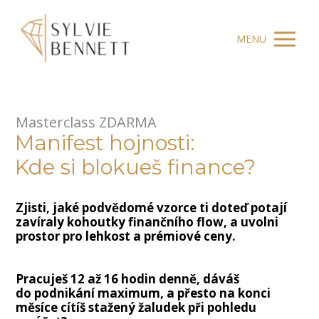
MENU
Masterclass ZDARMA
Manifest hojnosti:
Kde si blokueš finance?
Zjisti, jaké podvědomé vzorce ti doteď potají
zavíraly kohoutky finančního flow, a uvolni
prostor pro lehkost a prémiové ceny.
Pracuješ 12 až 16 hodin denně, dáváš
do podnikání maximum, a přesto na konci
měsíce cítíš stažený žaludek při pohledu